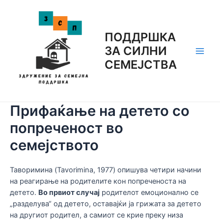
Skip
to
content
ПОДДРШКА
ЗА СИЛНИ
Main
СЕМЕЈСТВА
Men
Прифаќање на детето со
попреченост во
семејството
Таворимина (Tavorimina, 1977) опишува четири начини
на реагирање на родителите кон попреченоста на
детето.
Во првиот случај
родителот емоционално се
„разделува“ од детето, оставајќи ја грижата за детето
на другиот родител, а самиот се крие преку низа