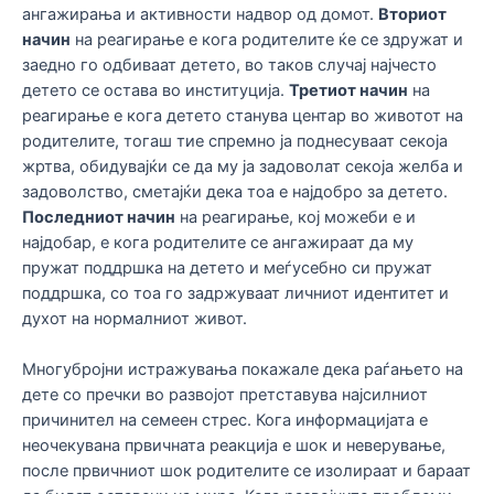
ангажирања и активности надвор од домот.
Вториот
начин
на реагирање е кога родителите ќе се здружат и
заедно го одбиваат детето, во таков случај најчесто
детето се остава во институција.
Третиот начин
на
реагирање е кога детето станува центар во животот на
родителите, тогаш тие спремно ја поднесуваат секоја
жртва, обидувајќи се да му ја задоволат секоја желба и
задоволство, сметајќи дека тоа е најдобро за детето.
Последниот начин
на реагирање, кој можеби е и
најдобар, е кога родителите се ангажираат да му
пружат поддршка на детето и меѓусебно си пружат
поддршка, со тоа го задржуваат личниот идентитет и
духот на нормалниот живот.
Многубројни истражувања покажале дека раѓањето на
дете со пречки во развојот претставува најсилниот
причинител на семеен стрес. Кога информацијата е
неочекувана првичната реакција е шок и неверување,
после првичниот шок родителите се изолираат и бараат