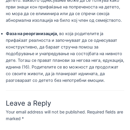
детето. Ваквото однесување може да се толкува како
први знаци кон прифаќање на попреченоста на детето,
но мора да се елиминира или да се спречи секоја
абнормална изолација на било кој член од семејството.
Фаза на реорганизација,
во која родителите ја
прифаќаат реалноста и започнуваат да се однесуваат
конструктивно, да бараат стручна помош за
подобрување и унапредување на состојбата на нивното
дете. Тогаш се прават планови за негова нега, едукација,
иднина (16). Родителите се во можност да продолжат
со своите животи, да ја планираат иднината, да
разговараат со детето без непотребни емоции.
Leave a Reply
Your email address will not be published.
Required fields are
marked
*