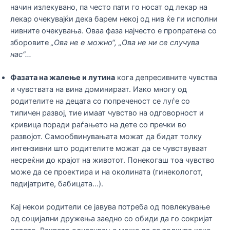
начин излекувано, па често пати го носат од лекар на
лекар очекувајќи дека барем некој од нив ќе ги исполни
нивните очекувања. Оваа фаза најчесто е пропратена со
зборовите
„Ова не е можно“, „Ова не ни се случува
нас“…
Фазата на жалење и лутина
кога депресивните чувства
и чувствата на вина доминираат. Иако многу од
родителите на децата со попреченост се луѓе со
типичен развој, тие имаат чувство на одговорност и
кривица поради раѓањето на дете со пречки во
развојот. Самообвинувањата можат да бидат толку
интензивни што родителите можат да се чувствуваат
несреќни до крајот на животот. Понекогаш тоа чувство
може да се проектира и на околината (гинекологот,
педијатрите, бабицата…).
Кај некои родители се јавува потреба од повлекување
од социјални дружења заедно со обиди да го сокријат