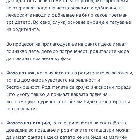
да бидат оставени на мира. Кога развојните проблеми
се откриваат подоцна честа реакција е одбивање на
лекарските наоди и одбивање на било каков третман
врз детето. Во секој случај основна емоција е тагување
на родителите.
Во процесот на прилагодување на фактот дека имаат
поинакво дете, дете со попреченост, родителите мора
да поминат низ неколку фази:
Фаза на шок
, кога чувствата на родителите се закочени,
тогаш доминира чувството на реалност и
беспомошност. Родителите се крајно анксиозни поради
што многу тешко ја примаат ваквата првична
информација, дури кога таа ќе им биде презентирана и
неколку пати.
Фазата на негација
, кога сериозноста на состојбата е
доведена во прашање и родителите тогаш дури можат
да имаат фантазиидека детето ќе им биде на магичен