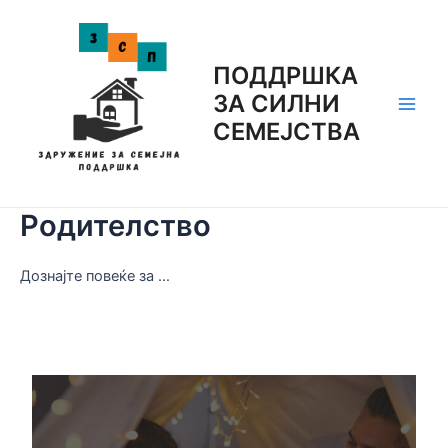
Skip
to
content
ПОДДРШКА
ЗА СИЛНИ
Main
СЕМЕЈСТВА
Men
Родителство
Дознајте повеќе за …